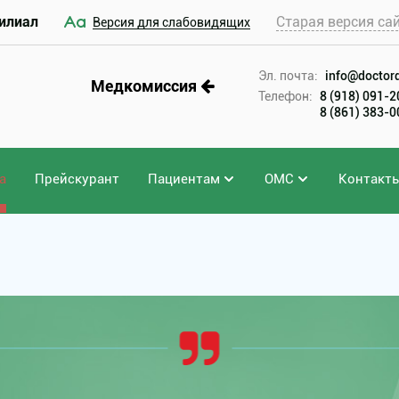
илиал
Старая версия са
Версия для слабовидящих
Эл. почта:
info@doctord
Медкомиссия
Телефон:
8 (918) 091-
8 (861) 383-
а
Прейскурант
Пациентам
ОМС
Контакт