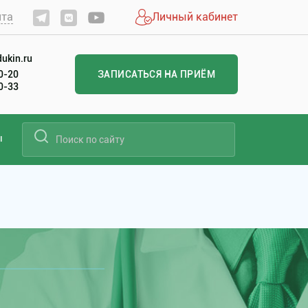
йта
Личный кабинет
ukin.ru
20-20
ЗАПИСАТЬСЯ НА ПРИЁМ
00-33
ы