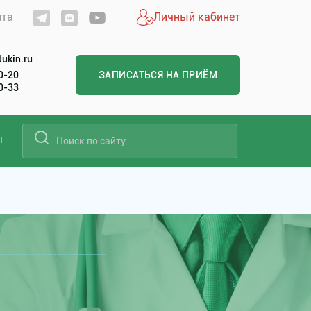
йта
Личный кабинет
ukin.ru
20-20
ЗАПИСАТЬСЯ НА ПРИЁМ
00-33
ы