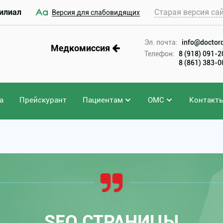
илиал
Старая версия са
Версия для слабовидящих
Эл. почта:
info@doctord
Медкомиссия
Телефон:
8 (918) 091-
8 (861) 383-
а
Прейскурант
Пациентам
ОМС
Контакт
SEO СТРАНИЦЫ