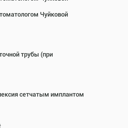
стоматологом Чуйковой
точной трубы (при
опексия сетчатым имплантом
#