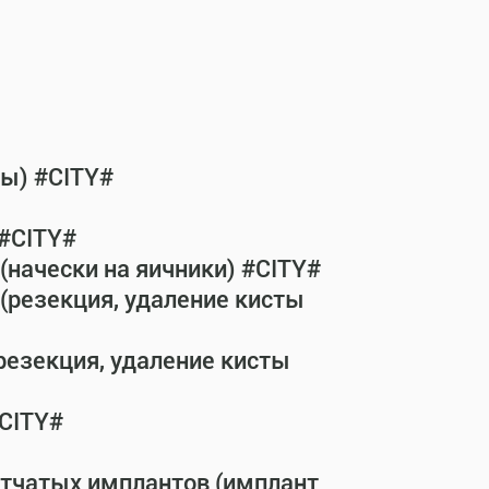
бы) #CITY#
 #CITY#
(начески на яичники) #CITY#
(резекция, удаление кисты
резекция, удаление кисты
#CITY#
етчатых имплантов (имплант